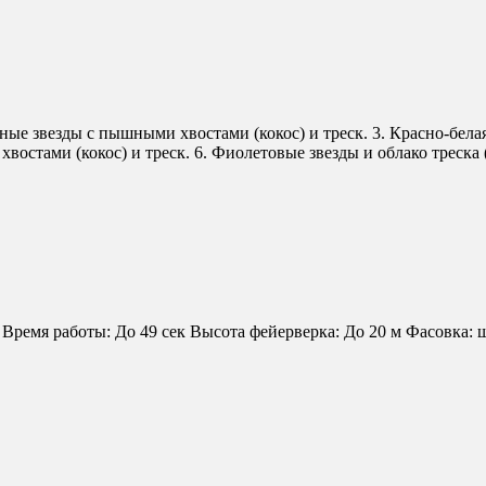
еные звезды с пышными хвостами (кокос) и треск. 3. Красно-бел
востами (кокос) и треск. 6. Фиолетовые звезды и облако треска 
мя работы: До 49 сек Высота фейерверка: До 20 м Фасовка: 