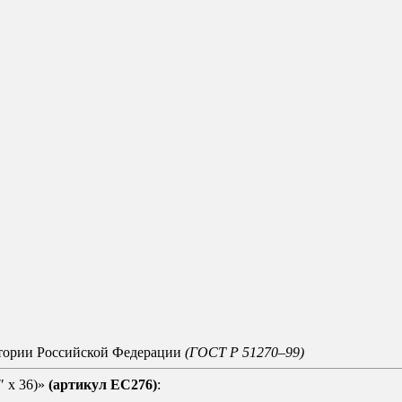
итории Российской Федерации
(ГОСТ Р 51270–99)
″ х 36)»
(артикул ЕС276)
: