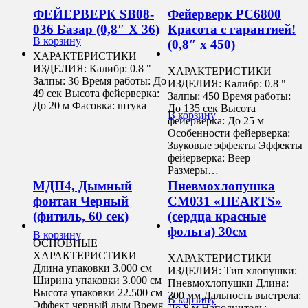
ФЕЙЕРВЕРК SB08-
Фейерверк РС6800
036 Базар (0,8″ Х 36)
Красота с гарантией!
В корзину
(0,8″ х 450)
ХАРАКТЕРИСТИКИ
ИЗДЕЛИЯ: Калибр: 0.8 "
ХАРАКТЕРИСТИКИ
Залпы: 36 Время работы: До
ИЗДЕЛИЯ: Калибр: 0.8 "
49 сек Высота фейерверка:
Залпы: 450 Время работы:
До 20 м Фасовка: штука
До 135 сек Высота
В корзину
фейерверка: До 25 м
Особенности фейерверка:
Звуковые эффекты Эффекты
фейерверка: Веер
Размеры…
МДП4, Дымный
Пневмохлопушка
фонтан Черный
CM031 «HEARTS»
(фитиль, 60 сек)
(сердца красные
фольга) 30см
В корзину
ОСНОВНЫЕ
ХАРАКТЕРИСТИКИ
ХАРАКТЕРИСТИКИ
Длина упаковки 3.000 см
ИЗДЕЛИЯ: Тип хлопушки:
Ширина упаковки 3.000 см
Пневмохлопушки Длина:
Высота упаковки 22.500 см
300 мм Дальность выстрела:
В корзину
Эффект черный дым Время
До 8 м Наполнитель: