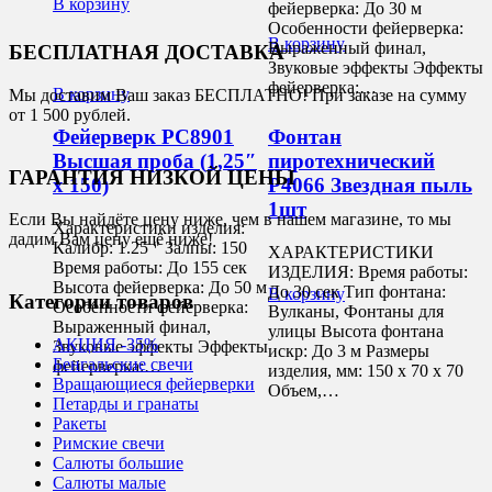
В корзину
фейерверка: До 30 м
Особенности фейерверка:
В корзину
Выраженный финал,
БЕСПЛАТНАЯ ДОСТАВКА
Звуковые эффекты Эффекты
фейерверка:…
В корзину
Мы доставим Ваш заказ БЕСПЛАТНО! При заказе на сумму
от 1 500 рублей.
Фейерверк РС8901
Фонтан
Высшая проба (1,25″
пиротехнический
ГАРАНТИЯ НИЗКОЙ ЦЕНЫ
х 150)
Р4066 Звездная пыль
1шт
Если Вы найдёте цену ниже, чем в нашем магазине, то мы
Характеристики изделия:
дадим Вам цену ещё ниже!
Калибр: 1.25 " Залпы: 150
ХАРАКТЕРИСТИКИ
Время работы: До 155 сек
ИЗДЕЛИЯ: Время работы:
Высота фейерверка: До 50 м
До 30 сек Тип фонтана:
В корзину
Категории товаров
Особенности фейерверка:
Вулканы, Фонтаны для
Выраженный финал,
улицы Высота фонтана
АКЦИЯ -35%
Звуковые эффекты Эффекты
искр: До 3 м Размеры
Бенгальские свечи
фейерверка:…
изделия, мм: 150 х 70 х 70
Вращающиеся фейерверки
Объем,…
Петарды и гранаты
Ракеты
Римские свечи
Салюты большие
Салюты малые