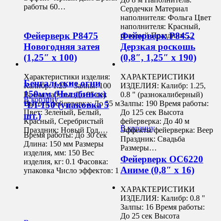
работы 60…
Сердечки Материал
наполнителя: Фольга Цвет
наполнителя: Красный,
Фейерверк Р8475
Фейерверк Р8452
розовый Праздник:…
Новогодняя затея
Дерзкая роскошь
(1,25″ х 100)
(0,8″, 1,25″ х 190)
Характеристики изделия:
ХАРАКТЕРИСТИКИ
Бенгальские огни
Калибр: 1.25 " Залпы: 100
ИЗДЕЛИЯ: Калибр: 1.25,
150мм (Челябинск)
Время работы: До 85 сек
0.8 " (разнокалиберный)
В корзину
Высота фейерверка: До 55 м
Залпы: 190 Время работы:
ЧЛ-150 (упаковка 5
Цвет: Зеленый, Белый,
До 125 сек Высота
шт.)
Красный, Серебристый
фейерверка: До 40 м
В корзину
Праздник: Новый Год,…
Эффекты фейерверка: Веер
Время работы: До 30 сек
Праздник: Свадьба
Длина: 150 мм Размеры
Размеры…
изделия, мм: 150 Вес
Фейерверк ОС6220
изделия, кг: 0.1 Фасовка:
Аниме (0,8″ х 16)
упаковка Число эффектов: 1
ХАРАКТЕРИСТИКИ
ИЗДЕЛИЯ: Калибр: 0.8 "
Залпы: 16 Время работы:
До 25 сек Высота