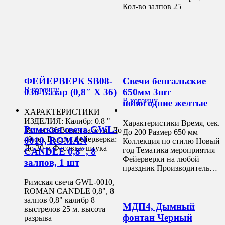
Кол-во залпов 25
ФЕЙЕРВЕРК SB08-
Свечи бенгальские
В корзину
036 Базар (0,8″ Х 36)
650мм 3шт
В корзину
новогодние желтые
ХАРАКТЕРИСТИКИ
ИЗДЕЛИЯ: Калибр: 0.8 "
Характеристики Время, сек.
Римская свеча GWL-
Залпы: 36 Время работы: До
До 200 Размер 650 мм
49 сек Высота фейерверка:
0010, ROMAN
Коллекция по стилю Новый
До 20 м Фасовка: штука
год Тематика мероприятия
CANDLE 0,8″, 8
Фейерверки на любой
залпов, 1 шт
праздник Производитель…
Римская свеча GWL-0010,
ROMAN CANDLE 0,8", 8
залпов 0,8" калибр 8
МДП4, Дымный
выстрелов 25 м. высота
фонтан Черный
разрыва