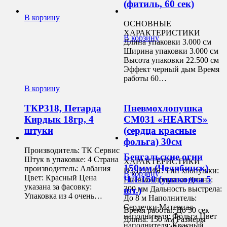
(фитиль, 60 сек)
В корзину
ОСНОВНЫЕ
ХАРАКТЕРИСТИКИ
В корзину
Длина упаковки 3.000 см
Ширина упаковки 3.000 см
Высота упаковки 22.500 см
Эффект черный дым Время
работы 60…
В корзину
ТКР318, Петарда
Пневмохлопушка
Кирдык 18гр, 4
CM031 «HEARTS»
штуки
(сердца красные
фольга) 30см
Производитель: ТК Сервис
Бенгальские огни
Штук в упаковке: 4 Страна
ХАРАКТЕРИСТИКИ
150мм (Челябинск)
производитель: Албания
ИЗДЕЛИЯ: Тип хлопушки:
В корзину
Цвет: Красный Цена
ЧЛ-150 (упаковка 5
Пневмохлопушки Длина:
указана за фасовку:
300 мм Дальность выстрела:
шт.)
Упаковка из 4 очень…
До 8 м Наполнитель:
Сердечки Материал
Время работы: До 30 сек
наполнителя: Фольга Цвет
Длина: 150 мм Размеры
наполнителя: Красный,