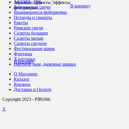
АКЦИЯ -35%
Звуковые эффекты Эффекты
В корзину
Бенгальские свечи
фейерверка:…
Вращающиеся фейерверки
Петарды и гранаты
Ракеты
Римские свечи
Салюты большие
Салюты малые
Салюты средние
Фестивальные шары
Фонтаны
Хлопушки
В корзину
Цветной дым, дымовые шашки
О Магазине
Каталог
Корзина
Доставка и Оплата
Copyright 2023 - PIRO66
X