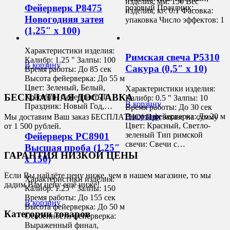
изделия, мм: 150 Вес
Фейерверк Р8475
розовый Праздник:…
изделия, кг: 0.1 Фасовка:
Новогодняя затея
упаковка Число эффектов: 1
(1,25″ х 100)
Характеристики изделия:
Римская свеча Р5310
Калибр: 1.25 " Залпы: 100
В корзину
Сакура (0,5″ х 10)
Время работы: До 85 сек
Высота фейерверка: До 55 м
Цвет: Зеленый, Белый,
Характеристики изделия:
БЕСПЛАТНАЯ ДОСТАВКА
Красный, Серебристый
Калибр: 0.5 " Залпы: 10
В корзину
Праздник: Новый Год,…
Время работы: До 30 сек
В корзину
Высота фейерверка: До 20 м
Мы доставим Ваш заказ БЕСПЛАТНО! При заказе на сумму
Цвет: Красный, Светло-
от 1 500 рублей.
зеленый Тип римской
Фейерверк РС8901
свечи: Свечи с…
Высшая проба (1,25″
ГАРАНТИЯ НИЗКОЙ ЦЕНЫ
х 150)
Если Вы найдёте цену ниже, чем в нашем магазине, то мы
Характеристики изделия:
дадим Вам цену ещё ниже!
Калибр: 1.25 " Залпы: 150
Время работы: До 155 сек
В корзину
Высота фейерверка: До 50 м
Категории товаров
Особенности фейерверка:
Выраженный финал,