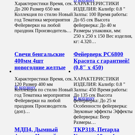
Характеристики Время, сек.
ХАРАКТЕРИСТИКИ
До 200 Размер 650 мм
ИЗДЕЛИЯ: Калибр: 0.8 "
Коллекция по стилю Новый
Залпы: 100 Время работы:
год Тематика мероприятия
До 65 сек Высота
Фейерверки на любой
фейерверка: До 40 м
праздник Производитель…
Размеры упаковки, мм:
250 х 250 х 150 Вес изделия,
кг: 4.320…
Свечи бенгальские
Фейерверк РС6800
400мм 4шт
Красота с гарантией!
новогодние желтые
(0,8″ х 450)
Характеристики Время, сек.
ХАРАКТЕРИСТИКИ
120 Размер 400 мм
ИЗДЕЛИЯ: Калибр: 0.8 "
В корзину
Коллекция по стилю Новый
Залпы: 450 Время работы:
год Тематика мероприятия
До 135 сек Высота
В корзину
Фейерверки на любой
фейерверка: До 25 м
праздник Производитель
Особенности фейерверка:
(доп)…
Звуковые эффекты Эффекты
фейерверка: Веер
Размеры…
МДП4, Дымный
ТКР318, Петарда