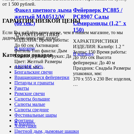
от 1 500 рублей.
Факел цветного дыма
Фейерверк РС885 /
желтый MA0512/W
РС8907 Сады
ГАРАНТИЯ НИЗКОЙ ЦЕНЫ
(60 сек.)
Семирамиды (1,2″ х
150)
Если Вы найдёте цену ниже, чем в нашем магазине, то мы
ХАРАКТЕРИСТИКИ
дадим Вам цену ещё ниже!
ИЗДЕЛИЯ: Время работы:
ХАРАКТЕРИСТИКИ
До 60 сек Активация:
ИЗДЕЛИЯ: Калибр: 1.2 "
В корзину
Фитиль Тип факела: Дым
Залпы: 150 Время работы:
2
В корзину
Категории товаров
Можно держать в руках: Да
До 105 сек Высота
Цвет: Желтый Размеры
фейерверка: До 40 м
АКЦИЯ -35%
изделия, мм:…
Праздник: Свадьба Размеры
Бенгальские свечи
упаковки, мм:
Вращающиеся фейерверки
370 х 555 х 230 Вес изделия,
Петарды и гранаты
…
Ракеты
Римские свечи
Салюты большие
Салюты малые
Салюты средние
Фестивальные шары
Фонтаны
В корзину
Хлопушки
Цветной дым, дымовые шашки