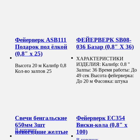
Фейерверк ASB111
ФЕЙЕРВЕРК SB08-
Подарок под ёлкой
036 Базар (0,8″ Х 36)
(0,8″ х 25)
ХАРАКТЕРИСТИКИ
ИЗДЕЛИЯ: Калибр: 0.8 "
Высота 20 м Калибр 0,8
Залпы: 36 Время работы: До
Кол-во залпов 25
49 сек Высота фейерверка:
До 20 м Фасовка: штука
Свечи бенгальские
Фейерверк ЕС354
650мм 3шт
Виски-кола (0,8″ х
В корзину
новогодние желтые
100)
В корзину