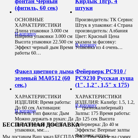
фонтан Черный
Кирдык 18гр, 4
(фитиль, 60 сек)
штуки
ОСНОВНЫЕ
Производитель: ТК Сервис
ХАРАКТЕРИСТИКИ
Штук в упаковке: 4 Страна
Длина упаковки 3.000 см
производитель: Албания
В корзину
Ширина упаковки 3.000 см
Цвет: Красный Цена
Высота упаковки 22.500 см
указана за фасовку:
В корзину
Эффект черный дым Время
Упаковка из 4 очень…
работы 60…
Факел цветного дыма
Фейерверк РС910 /
зеленый MA0512 (60
РС9230 Русская душа
сек.)
(1″, 1,2″, 1,5″ х 175)
ХАРАКТЕРИСТИКИ
ХАРАКТЕРИСТИКИ
ИЗДЕЛИЯ: Время работы:
ИЗДЕЛИЯ: Калибр: 1.5, 1.2,
В корзину
До 60 сек Активация:
1 " (разнокалиберный)
В корзину
Фитиль Тип факела: Дым
Залпы: 175 Время работы:
Можно держать в руках: Да
До 125 сек Высота
БЕСПЛАТНАЯ ДОСТАВКА
Цвет: зеленый Размеры
фейерверка: До 40 м
упаковки, мм:…
Эффекты: Веерные залпы
Фасовка: штука…
Мы доставим Ваш заказ БЕСПЛАТНО! При заказе на сумму