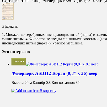
Сертификаты
на товар «Фейерверк Р7291 С ДР! (0,8″ х 36)»
(
Эффекты:
1. Множество серебряных ниспадающих нитей (парча) и зеленые
синие звезды. 4. Фиолетовые звезды с пышными хвостами (коко
ниспадающих нитей (парча) и красное мерцание.
Это интересно
Фейерверк ASB112 Корги (0,8″ х 36) веер
Высота 20 м Калибр 0,8 Кол-во залпов 36
В корзину