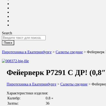
Search
Пиротехника в Екатеринбурге
>
Салюты средние
> Фейерверк Р
Фейерверк Р7291 С ДР! (0,8″ 
Пиротехника в Екатеринбурге
>
Салюты средние
> Фейервер
Характеристики изделия:
Калибр:
0.8 «
Залпы:
36