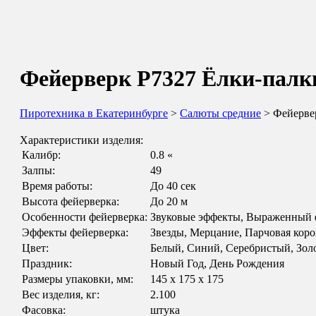
Фейерверк Р7327 Ёлки-палки 
Пиротехника в Екатеринбурге
>
Салюты средние
> Фейервер
Характеристики изделия:
Калибр:
0.8 «
Залпы:
49
Время работы:
До 40 сек
Высота фейерверка:
До 20 м
Особенности фейерверка:
Звуковые эффекты, Выраженный
Эффекты фейерверка:
Звезды, Мерцание, Парчовая коро
Цвет:
Белый, Синий, Серебристый, Зол
Праздник:
Новый Год, День Рождения
Размеры упаковки, мм:
145 х 175 х 175
Вес изделия, кг:
2.100
Фасовка:
штука