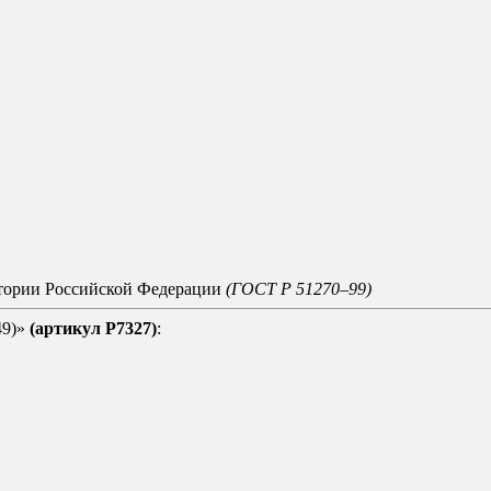
итории Российской Федерации
(ГОСТ Р 51270–99)
49)»
(артикул Р7327)
: