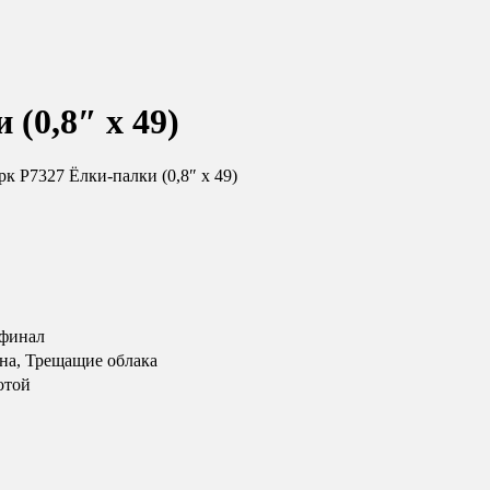
(0,8″ х 49)
к Р7327 Ёлки-палки (0,8″ х 49)
 финал
на, Трещащие облака
отой