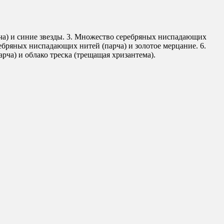
ча) и синие звезды. 3. Множество серебряных ниспадающих
ебряных ниспадающих нитей (парча) и золотое мерцание. 6.
ча) и облако треска (трещащая хризантема).