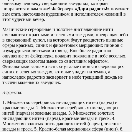
близкому человеку сверкающий звездопад, который
понравится и вам тоже! Фейерверк
«Дари радость!»
поможет
вам стать настоящим кудесником и исполнителем желаний в
этот чудесный вечер.
Магические серебряные и золотые ниспадающие нити
смешаются с красными и зелеными звездами, превращая небо
в сверкающий купол, на котором будут расцветать пышные
сферы красных, синих и фиолетовых мерцающих пионов с
изумрудными листьями из звезд. Еще более радостное
ощущение от фейерверка подарит появление в небе веселых,
сверкающих золотом змеек со свистящим эффектом.
Финальными залпами вспыхнут алые пионы в сверкающих
синих и зеленых звездах, которые упадут на землю, а
напоследок радостно засверкает в небе трещащий дождь из
тысячи маленьких звездочек.
Эффекты:
1. Множество серебряных ниспадающих нитей (парча) и
красные звезды. 2. Множество серебряных ниспадающих
нитей (парча) и зеленые звезды. 3. Множество золотых
ниспадающих нитей (парча), красные звезды и треск. 4.
Множество золотых ниспадающих нитей (парча), зеленые
звезды и треск. 5. Красно-белая мерцающая сфера (пион). 6.