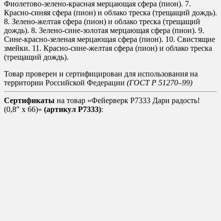
Фиолетово-зелено-красная мерцающая сфера (пион). 7.
Красно-синяя сфера (пион) и облако треска (трещащий дождь).
8. Зелено-желтая сфера (пион) и облако треска (трещащий
дождь). 8. Зелено-сине-золотая мерцающая сфера (пион). 9.
Сине-красно-зеленая мерцающая сфера (пион). 10. Свистящие
змейки. 11. Красно-сине-желтая сфера (пион) и облако треска
(трещащий дождь).
Товар проверен и сертифицирован для использования на
территории Российской Федерации
(ГОСТ Р 51270–99)
Сертификаты
на товар «Фейерверк Р7333 Дари радость!
(0,8″ х 66)»
(артикул Р7333)
: