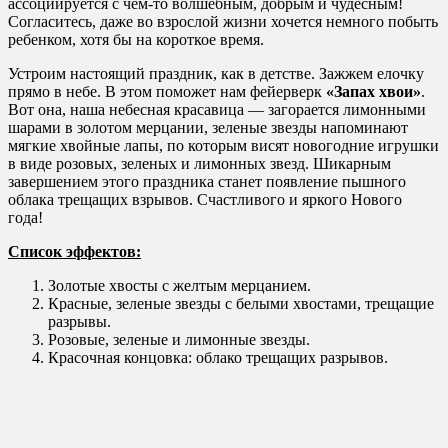
ассоциируется с чем-то волшебным, добрым и чудесным!
Согласитесь, даже во взрослой жизни хочется немного побыть
ребенком, хотя бы на короткое время.
Устроим настоящий праздник, как в детстве. Зажжем елочку
прямо в небе. В этом поможет нам фейерверк
«Запах хвои»
.
Вот она, наша небесная красавица — загорается лимонными
шарами в золотом мерцании, зеленые звезды напоминают
мягкие хвойные лапы, по которым висят новогодние игрушки
в виде розовых, зеленых и лимонных звезд. Шикарным
завершением этого праздника станет появление пышного
облака трещащих взрывов. Счастливого и яркого Нового
года!
Список эффектов:
Золотые хвосты с желтым мерцанием.
Красные, зеленые звезды с белыми хвостами, трещащие
разрывы.
Розовые, зеленые и лимонные звезды.
Красочная концовка: облако трещащих разрывов.