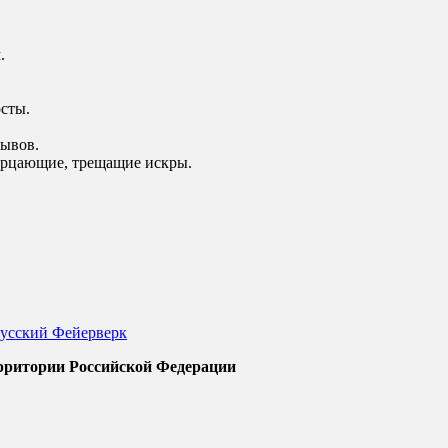
.
сты.
рывов.
мерцающие, трещащие искры.
сский Фейерверк
ерритории Российской Федерации