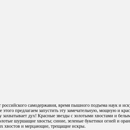
российского самодержавия, время пышного подъема наук и иску
е этого предлагаем запустить эту замечательную, мощную и кр
у захватывает дух! Красные звезды с золотыми хвостами и белы
 золотые шуршащие хвосты; синие, зеленые букетики огней и ора
ых хвостов и мерцающие, трещащие искры.