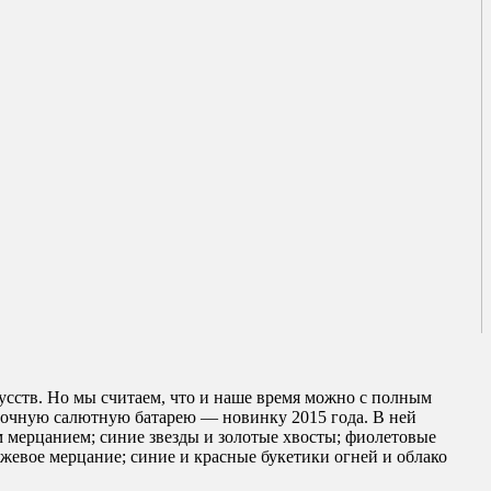
сств. Но мы считаем, что и наше время можно с полным
асочную салютную батарею — новинку 2015 года. В ней
м мерцанием; синие звезды и золотые хвосты; фиолетовые
нжевое мерцание; синие и красные букетики огней и облако