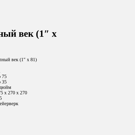
ый век (1″ х
ный век (1″ х 81)
1
о 75
о 35
 дюйм
5 х 270 х 270
5
ейерверк