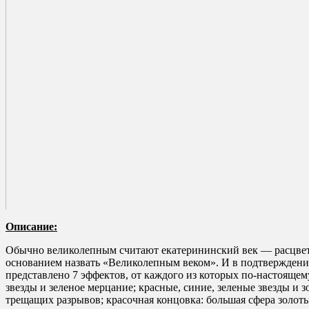
Описание:
Обычно великолепным считают екатерининский век — расцвет 
основанием назвать «Великолепным веком». И в подтверждени
представлено 7 эффектов, от каждого из которых по-настоящем
звезды и зеленое мерцание; красные, синие, зеленые звезды и
трещащих разрывов; красочная концовка: большая сфера золот