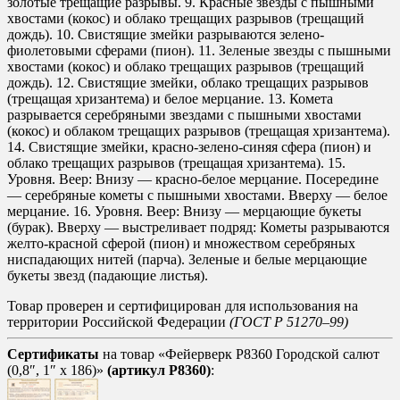
золотые трещащие разрывы. 9. Красные звезды с пышными
хвостами (кокос) и облако трещащих разрывов (трещащий
дождь). 10. Свистящие змейки разрываются зелено-
фиолетовыми сферами (пион). 11. Зеленые звезды с пышными
хвостами (кокос) и облако трещащих разрывов (трещащий
дождь). 12. Свистящие змейки, облако трещащих разрывов
(трещащая хризантема) и белое мерцание. 13. Комета
разрывается серебряными звездами с пышными хвостами
(кокос) и облаком трещащих разрывов (трещащая хризантема).
14. Свистящие змейки, красно-зелено-синяя сфера (пион) и
облако трещащих разрывов (трещащая хризантема). 15.
Уровня. Веер: Внизу — красно-белое мерцание. Посередине
— серебряные кометы с пышными хвостами. Вверху — белое
мерцание. 16. Уровня. Веер: Внизу — мерцающие букеты
(бурак). Вверху — выстреливает подряд: Кометы разрываются
желто-красной сферой (пион) и множеством серебряных
ниспадающих нитей (парча). Зеленые и белые мерцающие
букеты звезд (падающие листья).
Товар проверен и сертифицирован для использования на
территории Российской Федерации
(ГОСТ Р 51270–99)
Сертификаты
на товар «Фейерверк Р8360 Городской салют
(0,8″, 1″ х 186)»
(артикул Р8360)
: