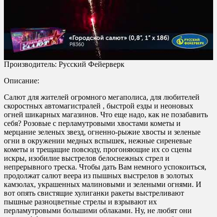
Производитель: Русский Фейерверк
Описание:
Салют для жителей огромного мегаполиса, для любителей
скоростных автомагистралей , быстрой езды и неоновых
огней шикарных магазинов. Что еще надо, как не позабавить
себя? Розовые с перламутровыми хвостами кометы и
мерцание зеленых звезд, огненно-рыжие хвосты и зеленые
огни в окружении медных вспышек, нежные сиреневые
кометы и трещащие повсюду, прогоняющие их со сцены
искры, изобилие выстрелов белоснежных стрел и
непрерывного треска. Чтобы дать Вам немного успокоиться,
продолжат салют веера из пышных выстрелов в золотых
камзолах, украшенных малиновыми и зелеными огнями. И
вот опять свистящие хулиганки ракеты выстреливают
пышные разноцветные стрелы и взрывают их
перламутровыми большими облаками. Ну, не любят они