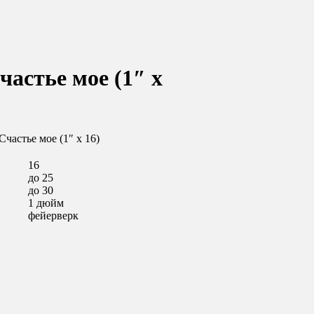
астье мое (1″ х
частье мое (1″ х 16)
16
до 25
до 30
1 дюйм
фейерверк