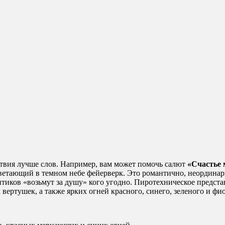
ствия лучше слов. Например, вам может помочь салют
«Счастье 
цветающий в темном небе фейерверк. Это романтично, неордина
нтиков «возьмут за душу» кого угодно. Пиротехническое предста
ртушек, а также ярких огней красного, синего, зеленого и фио