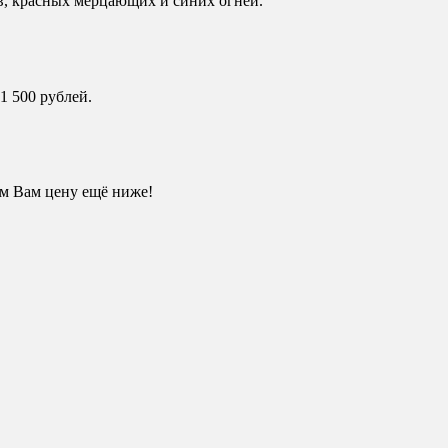
в, красных мерцающих и синих огней.
 500 рублей.
им Вам цену ещё ниже!