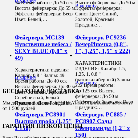
В корзину
54 Время работы: До 50 сек
Высота фейерверка: До 50 м
В корзину
Высота фейерверка: До 55 м
Эффекты фейерверка:
Эффекты фейерверка: Веер
Свист Цвет: Синий,
Цвет: Белый,…
Золотой, Красный
Праздник:…
Фейерверк MC139
Фейерверк РС9236
Чувственные небеса /
ВечерИночка (0,8″,
SEXY BLUE (0,8″ х
1″, 1,25″, 1,5″ х 222)
49)
ХАРАКТЕРИСТИКИ
ИЗДЕЛИЯ: Калибр: 1.5,
Характеристики изделия:
1.25, 1, 0.8 "
Калибр: 0.8 " Залпы: 49
В корзину
(разнокалиберный) Залпы:
Время работы: До 40 сек
В корзину
222 Время работы:
Высота фейерверка: До 30 м
БЕСПЛАТНАЯ ДОСТАВКА
До 125 сек Высота
Цвет: Зеленый, Красный,
фейерверка: До 50 м
Серебристый, Белый
Эффекты фейерверка: Веер
Мы доставим Ваш заказ БЕСПЛАТНО! При заказе на сумму
Праздник: День Рождения,
Праздник:…
от 1 500 рублей.
…
Фейерверк РС8901
Фейерверк РС885 /
Высшая проба (1,25″
РС8907 Сады
ГАРАНТИЯ НИЗКОЙ ЦЕНЫ
х 150)
Семирамиды (1,2″ х
150)
Если Вы найдёте цену ниже, чем в нашем магазине, то мы