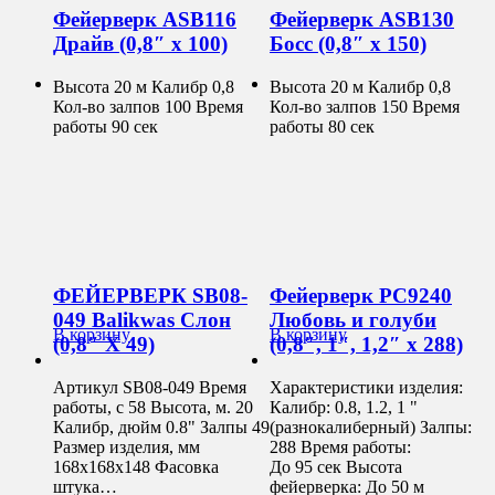
Фейерверк ASB116
Фейерверк ASB130
Драйв (0,8″ х 100)
Босс (0,8″ х 150)
Высота 20 м Калибр 0,8
Высота 20 м Калибр 0,8
Кол-во залпов 100 Время
Кол-во залпов 150 Время
работы 90 сек
работы 80 сек
ФЕЙЕРВЕРК SB08-
Фейерверк РС9240
049 Balikwas Слон
Любовь и голуби
В корзину
В корзину
(0,8″ Х 49)
(0,8″, 1″, 1,2″ х 288)
Артикул SB08-049 Время
Характеристики изделия:
работы, с 58 Высота, м. 20
Калибр: 0.8, 1.2, 1 "
Калибр, дюйм 0.8" Залпы 49
(разнокалиберный) Залпы:
Размер изделия, мм
288 Время работы:
168х168х148 Фасовка
До 95 сек Высота
штука…
фейерверка: До 50 м