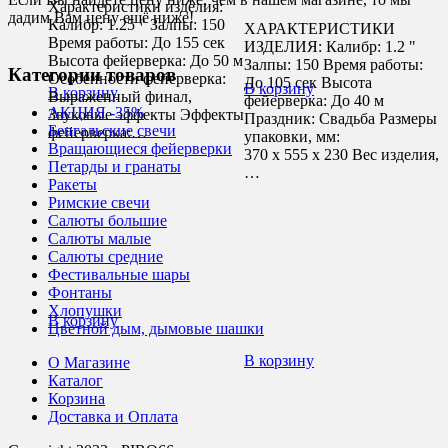
Характеристики изделия:
дадим Вам цену ещё ниже!
Калибр: 1.25 " Залпы: 150
ХАРАКТЕРИСТИКИ
Время работы: До 155 сек
ИЗДЕЛИЯ: Калибр: 1.2 "
Высота фейерверка: До 50 м
Залпы: 150 Время работы:
Категории товаров
Особенности фейерверка:
До 105 сек Высота
В корзину
В корзину
Выраженный финал,
фейерверка: До 40 м
АКЦИЯ -35%
Звуковые эффекты Эффекты
Праздник: Свадьба Размеры
Бенгальские свечи
фейерверка:…
упаковки, мм:
Вращающиеся фейерверки
370 х 555 х 230 Вес изделия,
Петарды и гранаты
…
Ракеты
Римские свечи
Салюты большие
Салюты малые
Салюты средние
Фестивальные шары
Фонтаны
Хлопушки
В корзину
Цветной дым, дымовые шашки
В корзину
О Магазине
Каталог
Корзина
Доставка и Оплата