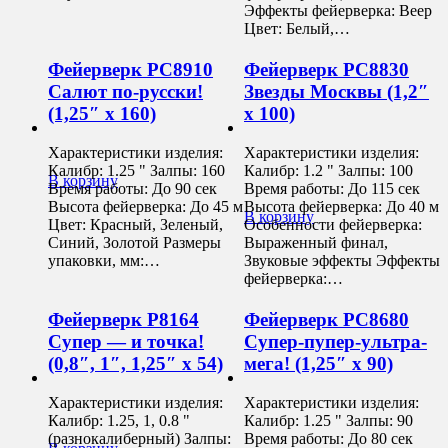
Эффекты фейерверка: Веер
Цвет: Белый,…
Фейерверк РС8910
Фейерверк РС8830
Салют по-русски!
Звезды Москвы (1,2″
(1,25″ х 160)
х 100)
Характеристики изделия:
Характеристики изделия:
Калибр: 1.25 " Залпы: 160
Калибр: 1.2 " Залпы: 100
В корзину
Время работы: До 90 сек
Время работы: До 115 сек
Высота фейерверка: До 45 м
Высота фейерверка: До 40 м
В корзину
Цвет: Красный, Зеленый,
Особенности фейерверка:
Синий, Золотой Размеры
Выраженный финал,
упаковки, мм:…
Звуковые эффекты Эффекты
фейерверка:…
Фейерверк Р8164
Фейерверк РС8680
Супер — и точка!
Супер-пупер-ультра-
(0,8″, 1″, 1,25″ х 54)
мега! (1,25″ х 90)
Характеристики изделия:
Характеристики изделия:
Калибр: 1.25, 1, 0.8 "
Калибр: 1.25 " Залпы: 90
(разнокалиберный) Залпы:
Время работы: До 80 сек