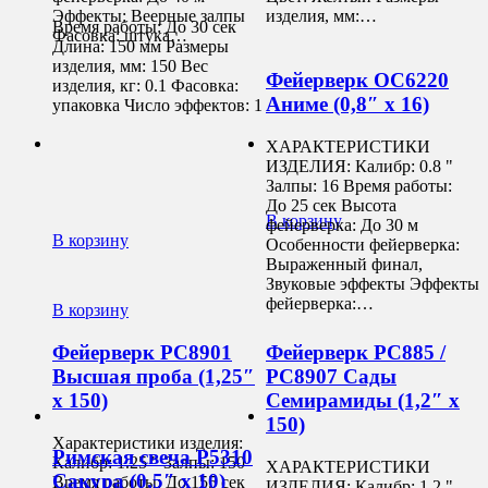
Эффекты: Веерные залпы
изделия, мм:…
Время работы: До 30 сек
Фасовка: штука…
Длина: 150 мм Размеры
изделия, мм: 150 Вес
Фейерверк ОС6220
изделия, кг: 0.1 Фасовка:
Аниме (0,8″ х 16)
упаковка Число эффектов: 1
ХАРАКТЕРИСТИКИ
ИЗДЕЛИЯ: Калибр: 0.8 "
Залпы: 16 Время работы:
До 25 сек Высота
В корзину
фейерверка: До 30 м
В корзину
Особенности фейерверка:
Выраженный финал,
Звуковые эффекты Эффекты
фейерверка:…
В корзину
Фейерверк РС8901
Фейерверк РС885 /
Высшая проба (1,25″
РС8907 Сады
х 150)
Семирамиды (1,2″ х
150)
Характеристики изделия:
Римская свеча Р5310
Калибр: 1.25 " Залпы: 150
ХАРАКТЕРИСТИКИ
Сакура (0,5″ х 10)
Время работы: До 155 сек
ИЗДЕЛИЯ: Калибр: 1.2 "