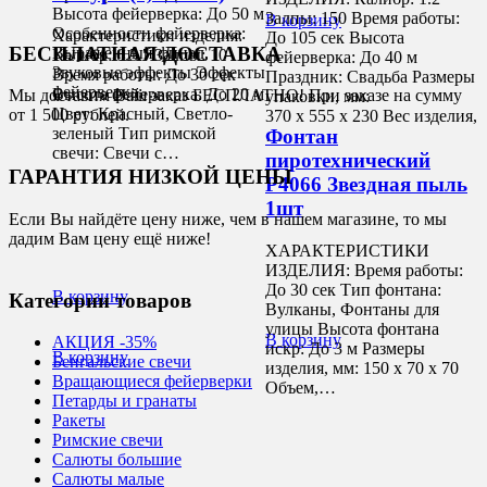
Высота фейерверка: До 50 м
Залпы: 150 Время работы:
В корзину
Особенности фейерверка:
Характеристики изделия:
До 105 сек Высота
БЕСПЛАТНАЯ ДОСТАВКА
Выраженный финал,
Калибр: 0.5 " Залпы: 10
фейерверка: До 40 м
Звуковые эффекты Эффекты
Время работы: До 30 сек
Праздник: Свадьба Размеры
фейерверка:…
Высота фейерверка: До 20 м
Мы доставим Ваш заказ БЕСПЛАТНО! При заказе на сумму
упаковки, мм:
Цвет: Красный, Светло-
от 1 500 рублей.
370 х 555 х 230 Вес изделия,
зеленый Тип римской
Фонтан
…
свечи: Свечи с…
пиротехнический
ГАРАНТИЯ НИЗКОЙ ЦЕНЫ
Р4066 Звездная пыль
1шт
Если Вы найдёте цену ниже, чем в нашем магазине, то мы
дадим Вам цену ещё ниже!
ХАРАКТЕРИСТИКИ
ИЗДЕЛИЯ: Время работы:
До 30 сек Тип фонтана:
В корзину
Категории товаров
Вулканы, Фонтаны для
улицы Высота фонтана
В корзину
АКЦИЯ -35%
искр: До 3 м Размеры
В корзину
Бенгальские свечи
изделия, мм: 150 х 70 х 70
Вращающиеся фейерверки
Объем,…
Петарды и гранаты
Ракеты
Римские свечи
Салюты большие
Салюты малые