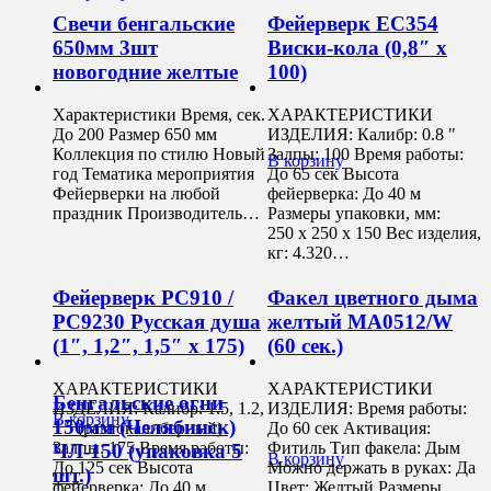
Свечи бенгальские
Фейерверк ЕС354
650мм 3шт
Виски-кола (0,8″ х
новогодние желтые
100)
Характеристики Время, сек.
ХАРАКТЕРИСТИКИ
До 200 Размер 650 мм
ИЗДЕЛИЯ: Калибр: 0.8 "
Коллекция по стилю Новый
Залпы: 100 Время работы:
В корзину
год Тематика мероприятия
До 65 сек Высота
Фейерверки на любой
фейерверка: До 40 м
праздник Производитель…
Размеры упаковки, мм:
250 х 250 х 150 Вес изделия,
кг: 4.320…
Фейерверк РС910 /
Факел цветного дыма
РС9230 Русская душа
желтый MA0512/W
(1″, 1,2″, 1,5″ х 175)
(60 сек.)
ХАРАКТЕРИСТИКИ
ХАРАКТЕРИСТИКИ
Бенгальские огни
ИЗДЕЛИЯ: Калибр: 1.5, 1.2,
ИЗДЕЛИЯ: Время работы:
В корзину
150мм (Челябинск)
1 " (разнокалиберный)
До 60 сек Активация:
Залпы: 175 Время работы:
Фитиль Тип факела: Дым
ЧЛ-150 (упаковка 5
В корзину
До 125 сек Высота
Можно держать в руках: Да
шт.)
фейерверка: До 40 м
Цвет: Желтый Размеры