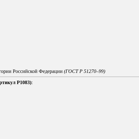
итории Российской Федерации
(ГОСТ Р 51270–99)
артикул Р1083)
: