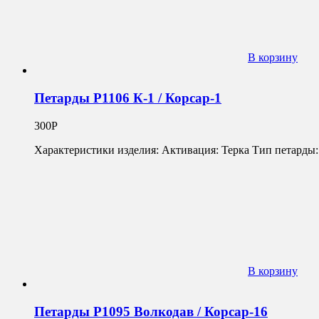
В корзину
Петарды Р1106 К-1 / Корсар-1
300
Р
Характеристики изделия: Активация: Терка Тип петарды:
В корзину
Петарды Р1095 Волкодав / Корсар-16