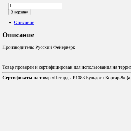
Количество
товара
В корзину
Петарды
Р1083
Описание
Бульдог
/
Описание
Корсар-8
Производитель: Русский Фейерверк
Товар проверен и сертифицирован для использования на терр
Сертификаты
на товар «Петарды Р1083 Бульдог / Корсар-8»
(