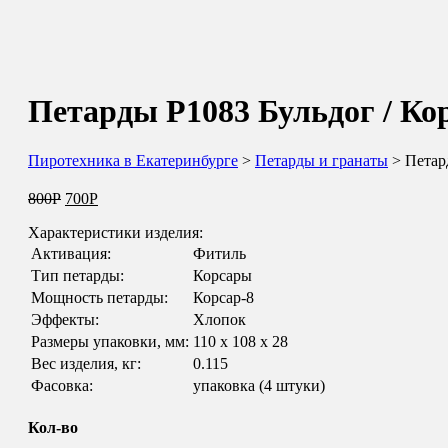
Петарды Р1083 Бульдог / Ко
Пиротехника в Екатеринбурге
>
Петарды и гранаты
> Петард
800
Р
700
Р
Характеристики изделия:
Активация:
Фитиль
Тип петарды:
Корсары
Мощность петарды:
Корсар-8
Эффекты:
Хлопок
Размеры упаковки, мм:
110 х 108 х 28
Вес изделия, кг:
0.115
Фасовка:
упаковка (4 штуки)
Кол-во