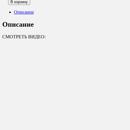
товара
В корзину
SO040
Бенгальские
Описание
огни
400мм
Описание
5шт
СМОТРЕТЬ ВИДЕО: