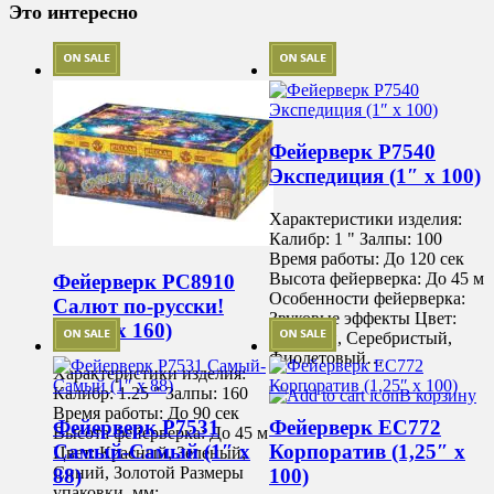
Это интересно
Фейерверк Р7540
Экспедиция (1″ х 100)
Характеристики изделия:
Калибр: 1 " Залпы: 100
Время работы: До 120 сек
Высота фейерверка: До 45 м
Фейерверк РС8910
Особенности фейерверка:
Салют по-русски!
Звуковые эффекты Цвет:
(1,25″ х 160)
Красный, Серебристый,
Фиолетовый…
Характеристики изделия:
Калибр: 1.25 " Залпы: 160
В корзину
Время работы: До 90 сек
Фейерверк Р7531
Фейерверк ЕС772
Высота фейерверка: До 45 м
Самый-Самый (1″ х
Корпоратив (1,25″ х
Цвет: Красный, Зеленый,
Синий, Золотой Размеры
88)
100)
упаковки, мм:…