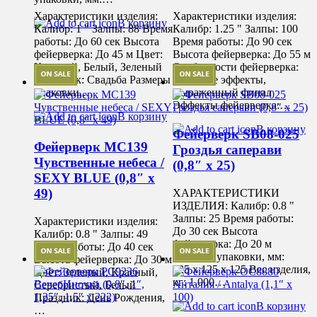
Характеристики изделия:
Характеристики изделия:
В корзину
Калибр: 1 " Залпы: 88 Время
Калибр: 1.25 " Залпы: 100
работы: До 60 сек Высота
Время работы: До 90 сек
фейерверка: До 45 м Цвет:
Высота фейерверка: До 55 м
Красный, Белый, Зеленый
Особенности фейерверка:
Праздник: Свадьба Размеры
Звуковые эффекты,
упаковки,…
Выраженный финал
Эффекты фейерверка:…
В корзину
В корзину
Фейерверк SB08-025
Фейерверк MC139
Гроздья саперави
Чувственные небеса /
(0,8″ х 25)
SEXY BLUE (0,8″ х
49)
ХАРАКТЕРИСТИКИ
ИЗДЕЛИЯ: Калибр: 0.8 "
Залпы: 25 Время работы:
Характеристики изделия:
До 30 сек Высота
Калибр: 0.8 " Залпы: 49
фейерверка: До 20 м
Время работы: До 40 сек
Размеры упаковки, мм:
Высота фейерверка: До 30 м
125 х 125 х 125 Вес изделия,
Цвет: Зеленый, Красный,
кг: 1.000…
Серебристый, Белый
Праздник: День Рождения,
В корзину
…