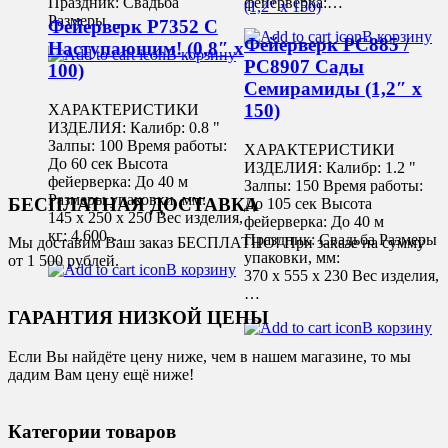
Праздник: Свадьба
фейерверка:…
Размеры…
Фейерверк Р7352 С
В корзину
Фейерверк РС885 /
Наступающим! (0,8″ х
В корзину
РС8907 Сады
100)
Семирамиды (1,2″ х
150)
ХАРАКТЕРИСТИКИ
ИЗДЕЛИЯ: Калибр: 0.8 "
Залпы: 100 Время работы:
ХАРАКТЕРИСТИКИ
До 60 сек Высота
ИЗДЕЛИЯ: Калибр: 1.2 "
фейерверка: До 40 м
Залпы: 150 Время работы:
Размеры упаковки, мм:
БЕСПЛАТНАЯ ДОСТАВКА
До 105 сек Высота
145 х 250 х 250 Вес изделия,
фейерверка: До 40 м
кг: 4.600…
Праздник: Свадьба Размеры
Мы доставим Ваш заказ БЕСПЛАТНО! При заказе на сумму
упаковки, мм:
от 1 500 рублей.
В корзину
370 х 555 х 230 Вес изделия,
…
ГАРАНТИЯ НИЗКОЙ ЦЕНЫ
В корзину
Если Вы найдёте цену ниже, чем в нашем магазине, то мы
дадим Вам цену ещё ниже!
Категории товаров