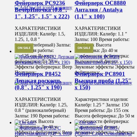
Фейерверк РС9236
Фейерверк ОС8880
В корзину
ВечерИночка (0,8″,
Анталия / Antalya
1″, 1,25″, 1,5″ х 222)
(1,1″ х 100)
ХАРАКТЕРИСТИКИ
ХАРАКТЕРИСТИКИ
ИЗДЕЛИЯ: Калибр: 1.5,
ИЗДЕЛИЯ: Калибр: 1.1 "
1.25, 1, 0.8 "
Залпы: 100 Время работы:
(разнокалиберный) Залпы:
До 90 сек Высота
222 Время работы:
фейерверка: До 40 м
До 125 сек Высота
Особенности фейерверка:
фейерверка: До 50 м
Выраженный финал,
Эффекты фейерверка: Веер
Звуковые эффекты Эффекты
Праздник:…
фейерверка:…
Фейерверк Р8452
Фейерверк РС8901
Дерзкая роскошь
Высшая проба (1,25″
В корзину
В корзину
(0,8″, 1,25″ х 190)
х 150)
ХАРАКТЕРИСТИКИ
Характеристики изделия:
ИЗДЕЛИЯ: Калибр: 1.25,
Калибр: 1.25 " Залпы: 150
0.8 " (разнокалиберный)
Время работы: До 155 сек
Залпы: 190 Время работы:
Высота фейерверка: До 50 м
До 125 сек Высота
Особенности фейерверка:
фейерверка: До 40 м
Выраженный финал,
Эффекты фейерверка: Веер
Звуковые эффекты Эффекты