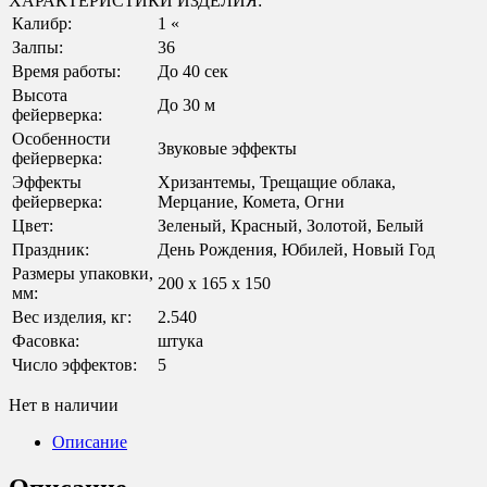
ХАРАКТЕРИСТИКИ ИЗДЕЛИЯ:
Калибр:
1 «
Залпы:
36
Время работы:
До 40 сек
Высота
До 30 м
фейерверка:
Особенности
Звуковые эффекты
фейерверка:
Эффекты
Хризантемы, Трещащие облака,
фейерверка:
Мерцание, Комета, Огни
Цвет:
Зеленый, Красный, Золотой, Белый
Праздник:
День Рождения, Юбилей, Новый Год
Размеры упаковки,
200 х 165 х 150
мм:
Вес изделия, кг:
2.540
Фасовка:
штука
Число эффектов:
5
Нет в наличии
Описание