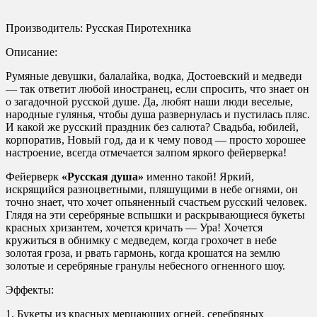
Производитель: Русская Пиротехника
Описание:
Румяные девушки, балалайка, водка, Достоевский и медведи
— так ответит любой иностранец, если спросить, что знает он
о загадочной русской душе. Да, любят наши люди веселые,
народные гулянья, чтобы душа развернулась и пустилась пляс.
И какой же русский праздник без салюта? Свадьба, юбилей,
корпоратив, Новый год, да и к чему повод — просто хорошее
настроение, всегда отмечается залпом яркого фейерверка!
Фейерверк
«Русская душа»
именно такой! Яркий,
искрящийся разноцветными, пляшущими в небе огнями, он
точно знает, что хочет опьяненный счастьем русский человек.
Глядя на эти серебряные вспышки и раскрывающиеся букеты
красных хризантем, хочется кричать — Ура! Хочется
кружиться в обнимку с медведем, когда грохочет в небе
золотая гроза, и рвать гармонь, когда крошатся на землю
золотые и серебряные гранулы небесного огненного шоу.
Эффекты:
1. Букеты из красных мерцающих огней, серебряных