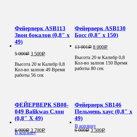
Фейерверк ASB113
Фейерверк ASB130
Звон бокалов (0,8″ х
Босс (0,8″ х 150)
49)
13 001
8 000
Р
Р
5 000
3 500
Р
Р
Высота 20 м Калибр 0,8
Кол-во залпов 150 Время
Высота 20 м Калибр 0,8
работы 80 сек
Кол-во залпов 49 Время
работы 56 сек
ФЕЙЕРВЕРК SB08-
Фейерверк SB146
049 Balikwas Слон
Пельмень хаус (0,8″ х
(0,8″ Х 49)
49)
В корзину
6 000
3 700
6 000
3 500
Р
Р
Р
Р
В корзину