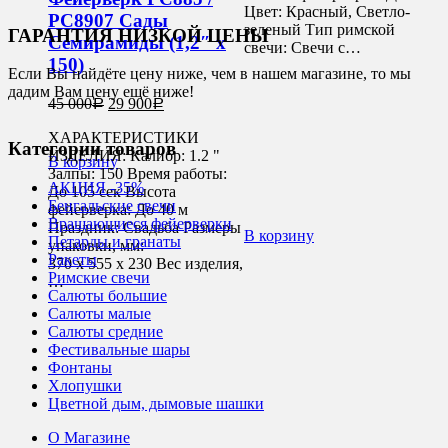
Цвет: Красный, Светло-
РС8907 Сады
зеленый Тип римской
ГАРАНТИЯ НИЗКОЙ ЦЕНЫ
Семирамиды (1,2″ х
свечи: Свечи с…
150)
Если Вы найдёте цену ниже, чем в нашем магазине, то мы
дадим Вам цену ещё ниже!
45 000
29 900
Р
Р
ХАРАКТЕРИСТИКИ
Категории товаров
ИЗДЕЛИЯ: Калибр: 1.2 "
В корзину
Залпы: 150 Время работы:
АКЦИЯ -35%
До 105 сек Высота
Бенгальские свечи
фейерверка: До 40 м
Вращающиеся фейерверки
Праздник: Свадьба Размеры
В корзину
Петарды и гранаты
упаковки, мм:
Ракеты
370 х 555 х 230 Вес изделия,
Римские свечи
…
Салюты большие
Салюты малые
Салюты средние
Фестивальные шары
Фонтаны
Хлопушки
Цветной дым, дымовые шашки
О Магазине