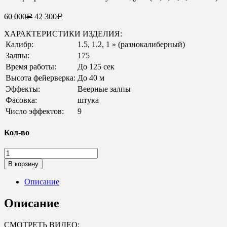
60 000
42 300
Р
Р
ХАРАКТЕРИСТИКИ ИЗДЕЛИЯ:
Калибр:
1.5, 1.2, 1 » (разнокалиберный)
Залпы:
175
Время работы:
До 125 сек
Высота фейерверка:
До 40 м
Эффекты:
Веерные залпы
Фасовка:
штука
Число эффектов:
9
Кол-во
Количество
товара
В корзину
Фейерверк
РС910
Описание
/
РС9230
Описание
Русская
душа
СМОТРЕТЬ ВИДЕО:
(1",