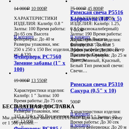
14 000
10 000
75 000
45 800
Р
Р
Р
Р
Римская свеча Р5516
Барракуда (0,8″ х 5)
ХАРАКТЕРИСТИКИ
ХАРАКТЕРИСТИКИ
ИЗДЕЛИЯ: Калибр: 0.8 "
ИЗДЕЛИЯ: Калибр: 1.25,
Залпы: 100 Время работы:
0.8 " (разнокалиберный)
1 000
Р
До 65 сек Высота
Залпы: 190 Время работы:
В корзину
В корзину
фейерверка: До 40 м
До 125 сек Высота
Характеристики изделия:
Размеры упаковки, мм:
фейерверка: До 40 м
Калибр: 0.8 " Залпы: 5
250 х 250 х 150 Вес изделия,
Эффекты фейерверка: Веер
Время работы: До 18 сек
кг: 4.320…
Праздник: Свадьба
Высота фейерверка: До 25 м
Фейерверк РС7560
Размеры…
Цвет: Зеленый, Красный,
Зимние забавы (1″ х
Белый Тип римской свечи:
100)
Свечи…
19 000
13 550
Р
Р
Римская свеча Р5310
Сакура (0,5″ х 10)
Характеристики изделия:
Калибр: 1 " Залпы: 100
Время работы: До 75 сек
500
Р
Высота фейерверка: До 30 м
БЕСПЛАТНАЯ ДОСТАВКА
В корзину
Размеры упаковки, мм:
Характеристики изделия:
В корзину
315 х 310 х 206 Вес изделия,
Калибр: 0.5 " Залпы: 10
Мы доставим Ваш заказ БЕСПЛАТНО! При заказе на сумму
кг: 12.000…
Время работы: До 30 сек
от 1 500 рублей.
В корзину
Высота фейерверка: До 20 м
Фейерверк РС885 /