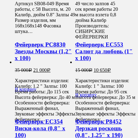
Артикул SB08-049 Время
49 число залпов 45
работы, с 58 Высота, м. 20
сек время работы 20
Калибр, дюйм 0.8" Залпы 49
м высота взлета 0,8
Размер изделия, мм
дюйма Калибр
168х168х148 Фасовка
Производитель:
штука…
СИБИРСКИЕ
ФЕЙЕРВЕРКИ
Фейерверк РС8830
Фейерверк ЕС553
Звезды Москвы (1,2″
Салют да любовь (1″
х 100)
х 100)
35 000
21 000
15 000
10 650
Р
Р
Р
Р
Характеристики изделия:
Характеристики изделия:
Калибр: 1.2 " Залпы: 100
Калибр: 1 " Залпы: 100
В корзину
Время работы: До 115 сек
Время работы: До 95 сек
В корзину
Высота фейерверка: До 40 м
Высота фейерверка: До 35 м
Особенности фейерверка:
Особенности фейерверка:
Выраженный финал,
Выраженный финал,
Звуковые эффекты Эффекты
Звуковые эффекты Эффекты
фейерверка:…
фейерверка:…
Фейерверк ЕС354
Фейерверк Р8452
Виски-кола (0,8″ х
Дерзкая роскошь
100)
(0,8″, 1,25″ х 190)