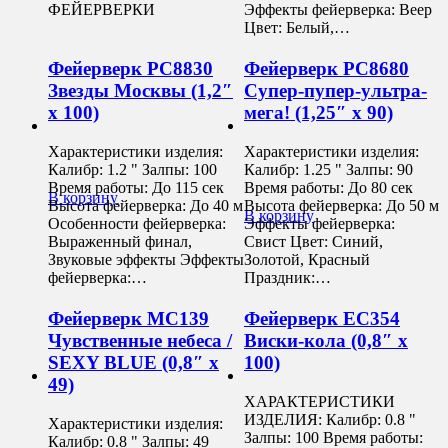
ФЕЙЕРВЕРКИ
Эффекты фейерверка: Веер
Цвет: Белый,…
Фейерверк РС8830
Фейерверк РС8680
Звезды Москвы (1,2″
Супер-пупер-ультра-
х 100)
мега! (1,25″ х 90)
Характеристики изделия:
Характеристики изделия:
Калибр: 1.2 " Залпы: 100
Калибр: 1.25 " Залпы: 90
Время работы: До 115 сек
Время работы: До 80 сек
В корзину
Высота фейерверка: До 40 м
Высота фейерверка: До 50 м
В корзину
Особенности фейерверка:
Эффекты фейерверка:
Выраженный финал,
Свист Цвет: Синий,
Звуковые эффекты Эффекты
Золотой, Красный
фейерверка:…
Праздник:…
Фейерверк MC139
Фейерверк ЕС354
Чувственные небеса /
Виски-кола (0,8″ х
SEXY BLUE (0,8″ х
100)
49)
ХАРАКТЕРИСТИКИ
ИЗДЕЛИЯ: Калибр: 0.8 "
Характеристики изделия:
Залпы: 100 Время работы:
Калибр: 0.8 " Залпы: 49