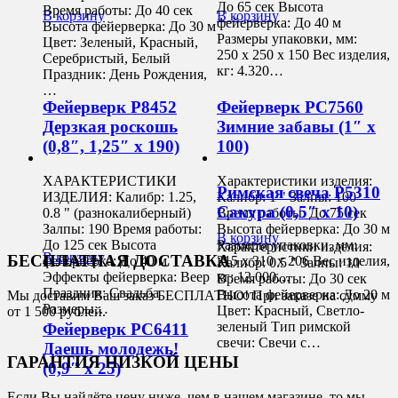
До 65 сек Высота
Время работы: До 40 сек
В корзину
В корзину
фейерверка: До 40 м
Высота фейерверка: До 30 м
Размеры упаковки, мм:
Цвет: Зеленый, Красный,
250 х 250 х 150 Вес изделия,
Серебристый, Белый
кг: 4.320…
Праздник: День Рождения,
…
Фейерверк Р8452
Фейерверк РС7560
Дерзкая роскошь
Зимние забавы (1″ х
(0,8″, 1,25″ х 190)
100)
ХАРАКТЕРИСТИКИ
Характеристики изделия:
Римская свеча Р5310
ИЗДЕЛИЯ: Калибр: 1.25,
Калибр: 1 " Залпы: 100
Сакура (0,5″ х 10)
0.8 " (разнокалиберный)
Время работы: До 75 сек
Залпы: 190 Время работы:
Высота фейерверка: До 30 м
В корзину
До 125 сек Высота
Размеры упаковки, мм:
Характеристики изделия:
В корзину
БЕСПЛАТНАЯ ДОСТАВКА
фейерверка: До 40 м
315 х 310 х 206 Вес изделия,
Калибр: 0.5 " Залпы: 10
Эффекты фейерверка: Веер
кг: 12.000…
Время работы: До 30 сек
Праздник: Свадьба
Высота фейерверка: До 20 м
Мы доставим Ваш заказ БЕСПЛАТНО! При заказе на сумму
Размеры…
Цвет: Красный, Светло-
от 1 500 рублей.
зеленый Тип римской
Фейерверк РС6411
свечи: Свечи с…
Даешь молодежь!
ГАРАНТИЯ НИЗКОЙ ЦЕНЫ
(0,9″ х 25)
Если Вы найдёте цену ниже, чем в нашем магазине, то мы