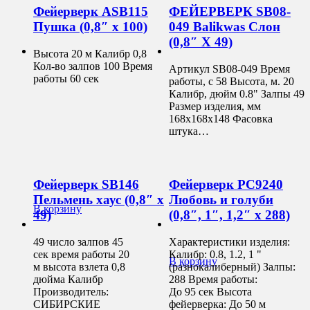
Фейерверк ASB115
ФЕЙЕРВЕРК SB08-
Пушка (0,8″ х 100)
049 Balikwas Слон
(0,8″ Х 49)
Высота 20 м Калибр 0,8
Кол-во залпов 100 Время
Артикул SB08-049 Время
работы 60 сек
работы, с 58 Высота, м. 20
Калибр, дюйм 0.8" Залпы 49
Размер изделия, мм
168х168х148 Фасовка
штука…
Фейерверк SB146
Фейерверк РС9240
Пельмень хаус (0,8″ х
Любовь и голуби
В корзину
49)
(0,8″, 1″, 1,2″ х 288)
49 число залпов 45
Характеристики изделия:
сек время работы 20
Калибр: 0.8, 1.2, 1 "
В корзину
м высота взлета 0,8
(разнокалиберный) Залпы:
дюйма Калибр
288 Время работы:
Производитель:
До 95 сек Высота
СИБИРСКИЕ
фейерверка: До 50 м