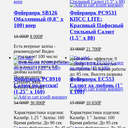
В корзину
Фейерверк SB126
Фейерверк РС9531
Обалденный (0,8″ х
КПСС LITE:
100) веер
Красивый Пафосный
Стильный Салют
16 000
Р
8 000
Р
(1,5″ х 88)
Есть веерные залпы -
33 000
Р
21 700
Р
рекомендуем! Видео
актуальное! 100 число
Количество эффектов: 9
залпов 60 сек время работы
Калибр: 1.5 Количество
20 м высота взлета 0,8
выстрелов: 88 Время работы
дюйма калибр
до: 85 сек. Высота разрыва
Производитель:
Фейерверк РС8910
Фейерверк ЕС553
до: 50 м.
СИБИРСКИЕ
Салют по-русски!
Салют да любовь (1″
ФЕЙЕРВЕРКИ
В корзину
(1,25″ х 160)
х 100)
В корзину
54 000
Р
36 000
Р
15 000
Р
10 650
Р
Характеристики изделия:
Характеристики изделия:
Калибр: 1.25 " Залпы: 160
Калибр: 1 " Залпы: 100
Время работы: До 90 сек
Время работы: До 95 сек
Высота фейерверка: До 45 м
Высота фейерверка: До 35 м