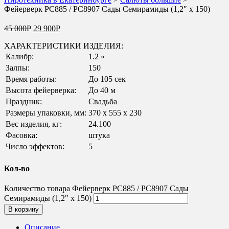
Фейерверк РС885 / РС8907 Сады Семирамиды (1,2″ х 150)
45 000
Р
29 900
Р
ХАРАКТЕРИСТИКИ ИЗДЕЛИЯ:
Калибр:
1.2 «
Залпы:
150
Время работы:
До 105 сек
Высота фейерверка:
До 40 м
Праздник:
Свадьба
Размеры упаковки, мм:
370 х 555 х 230
Вес изделия, кг:
24.100
Фасовка:
штука
Число эффектов:
5
Кол-во
Количество товара Фейерверк РС885 / РС8907 Сады
Семирамиды (1,2" х 150)
В корзину
Описание