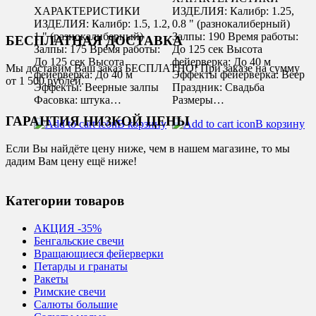
ХАРАКТЕРИСТИКИ
ИЗДЕЛИЯ: Калибр: 1.25,
ИЗДЕЛИЯ: Калибр: 1.5, 1.2,
0.8 " (разнокалиберный)
1 " (разнокалиберный)
Залпы: 190 Время работы:
БЕСПЛАТНАЯ ДОСТАВКА
Залпы: 175 Время работы:
До 125 сек Высота
До 125 сек Высота
фейерверка: До 40 м
Мы доставим Ваш заказ БЕСПЛАТНО! При заказе на сумму
фейерверка: До 40 м
Эффекты фейерверка: Веер
от 1 500 рублей.
Эффекты: Веерные залпы
Праздник: Свадьба
Фасовка: штука…
Размеры…
ГАРАНТИЯ НИЗКОЙ ЦЕНЫ
В корзину
В корзину
Если Вы найдёте цену ниже, чем в нашем магазине, то мы
дадим Вам цену ещё ниже!
Категории товаров
АКЦИЯ -35%
Бенгальские свечи
Вращающиеся фейерверки
Петарды и гранаты
Ракеты
Римские свечи
Салюты большие