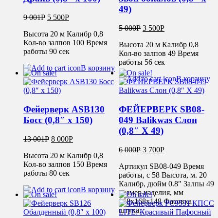
49)
9 001
Р
5 500
Р
5 000
Р
3 500
Р
Высота 20 м Калибр 0,8
Кол-во залпов 100 Время
Высота 20 м Калибр 0,8
работы 90 сек
Кол-во залпов 49 Время
работы 56 сек
В корзину
В корзину
Фейерверк ASB130
ФЕЙЕРВЕРК SB08-
Босс (0,8″ х 150)
049 Balikwas Слон
(0,8″ Х 49)
13 001
Р
8 000
Р
6 000
Р
3 700
Р
Высота 20 м Калибр 0,8
Кол-во залпов 150 Время
Артикул SB08-049 Время
работы 80 сек
работы, с 58 Высота, м. 20
Калибр, дюйм 0.8" Залпы 49
В корзину
Размер изделия, мм
168х168х148 Фасовка
штука…