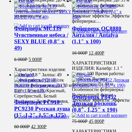
Цвет: Красный, Зеленый,
Особенности фейерверка:
Синий, Золотой Размеры
Выраженный финал,
упаковки, мм:…
Звуковые эффекты Эффекты
фейерверка:…
В корзину
Фейерверк MC139
Фейерверк ОС8880
В корзину
Чувственные небеса /
Анталия / Antalya
SEXY BLUE (0,8″ х
(1,1″ х 100)
49)
16 000
Р
12 400
Р
6 000
Р
5 000
Р
ХАРАКТЕРИСТИКИ
ИЗДЕЛИЯ: Калибр: 1.1 "
Характеристики изделия:
Залпы: 100 Время работы:
Калибр: 0.8 " Залпы: 49
До 90 сек Высота
Время работы: До 40 сек
фейерверка: До 40 м
Высота фейерверка: До 30 м
Особенности фейерверка:
Цвет: Зеленый, Красный,
Выраженный финал,
Серебристый, Белый
Фейерверк Р8452
Звуковые эффекты Эффекты
Праздник: День Рождения,
Фейерверк РС910 /
Дерзкая роскошь
фейерверка:…
…
РС9230 Русская душа
(0,8″, 1,25″ х 190)
(1″, 1,2″, 1,5″ х 175)
В корзину
В корзину
75 000
Р
45 800
Р
60 000
Р
42 300
Р
ХАРАКТЕРИСТИКИ