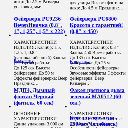
искр: До 2.5 м Размеры
для улицы Высота фонтана
упаковки, мм:…
искр: До 4.5 м Праздник:…
Фейерверк РС9236
Фейерверк РС6800
ВечерИночка (0,8″,
Красота с гарантией!
1″, 1,25″, 1,5″ х 222)
(0,8″ х 450)
ХАРАКТЕРИСТИКИ
ХАРАКТЕРИСТИКИ
ИЗДЕЛИЯ: Калибр: 1.5,
ИЗДЕЛИЯ: Калибр: 0.8 "
1.25, 1, 0.8 "
Залпы: 450 Время работы:
(разнокалиберный) Залпы:
До 135 сек Высота
В корзину
В корзину
222 Время работы:
фейерверка: До 25 м
1
До 125 сек Высота
Особенности фейерверка:
фейерверка: До 50 м
Звуковые эффекты Эффекты
Эффекты фейерверка: Веер
фейерверка: Веер
Праздник:…
Размеры…
МДП4, Дымный
Факел цветного дыма
фонтан Черный
зеленый MA0512 (60
(фитиль, 60 сек)
сек.)
ОСНОВНЫЕ
ХАРАКТЕРИСТИКИ
Бенгальские огни
ХАРАКТЕРИСТИКИ
ИЗДЕЛИЯ: Время работы:
150мм (Челябинск)
Длина упаковки 3.000 см
До 60 сек Активация: