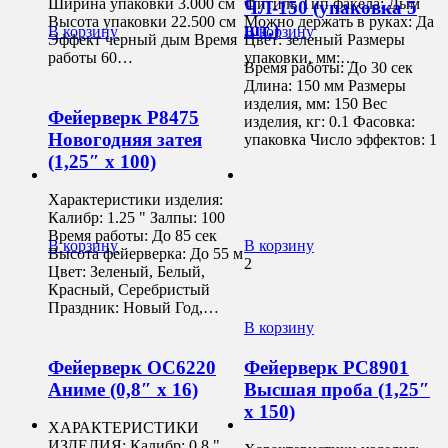
Ширина упаковки 3.000 см
Фитиль Тип факела: Дым
ЧЛ-150 (упаковка 5
Высота упаковки 22.500 см
Можно держать в руках: Да
шт.)
В корзину
В корзину
Эффект черный дым Время
Цвет: зеленый Размеры
работы 60…
упаковки, мм:…
Время работы: До 30 сек
Длина: 150 мм Размеры
изделия, мм: 150 Вес
Фейерверк Р8475
изделия, кг: 0.1 Фасовка:
Новогодняя затея
упаковка Число эффектов: 1
(1,25″ х 100)
Характеристики изделия:
Калибр: 1.25 " Залпы: 100
Время работы: До 85 сек
В корзину
В корзину
Высота фейерверка: До 55 м
2
Цвет: Зеленый, Белый,
Красный, Серебристый
Праздник: Новый Год,…
В корзину
Фейерверк ОС6220
Фейерверк РС8901
Аниме (0,8″ х 16)
Высшая проба (1,25″
х 150)
ХАРАКТЕРИСТИКИ
ИЗДЕЛИЯ: Калибр: 0.8 "