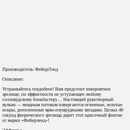
Производитель: ФейерЛэнд
Описание:
Устраивайтесь поудобнее! Вам предстоит невероятное
зрелище, по эффектности не уступающее любому
голливудскому блокбастеру… Настоящий рукотворный
вулкан — мощным потоком извергаются огненные, золотые
искры, дополненные ярко-изумрудными звездами. Целых 40
секунд феерического зрелища дарит этот красочный фонтан
от марки «Фейерленд»!