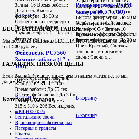
Характеристики изделия:
Римская свеча Р5310
Залпы: 16 Время работы:
Калибр: 1.25 " Залпы: 150
До 25 сек Высота
Сакура (0,5″ х 10)
Время работы: До 155 сек
В корзину
фейерверка: До 30 м
Высота фейерверка: До 50 м
Особенности фейерверка:
Особенности фейерверка:
Характеристики изделия:
Выраженный финал,
БЕСПЛАТНАЯ ДОСТАВКА
Выраженный финал,
Калибр: 0.5 " Залпы: 10
Звуковые эффекты Эффекты
Звуковые эффекты Эффекты
Время работы: До 30 сек
фейерверка:…
фейерверка:…
Высота фейерверка: До 20 м
Мы доставим Ваш заказ БЕСПЛАТНО! При заказе на сумму
Цвет: Красный, Светло-
от 1 500 рублей.
зеленый Тип римской
Фейерверк РС7560
свечи: Свечи с…
Зимние забавы (1″ х
ГАРАНТИЯ НИЗКОЙ ЦЕНЫ
100)
Если Вы найдёте цену ниже, чем в нашем магазине, то мы
Характеристики изделия:
дадим Вам цену ещё ниже!
Калибр: 1 " Залпы: 100
Время работы: До 75 сек
Высота фейерверка: До 30 м
В корзину
В корзину
Категории товаров
Размеры упаковки, мм:
315 х 310 х 206 Вес изделия,
АКЦИЯ -35%
кг: 12.000…
В корзину
Бенгальские свечи
Вращающиеся фейерверки
Петарды и гранаты
Ракеты